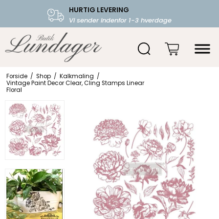
HURTIG LEVERING
FRI FRAGT OVER 599.-
Vi sender indenfor 1-3 hverdage
Starter fra 39,-
Forside
/
Shop
/
Kalkmaling
/
Vintage Paint Decor Clear, Cling Stamps Linear
Floral