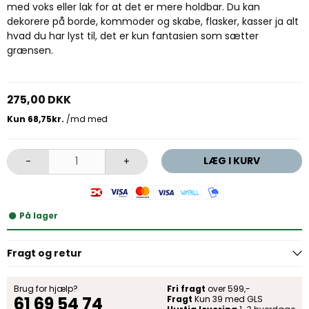
med voks eller lak for at det er mere holdbar. Du kan
dekorere på borde, kommoder og skabe, flasker, kasser ja alt
hvad du har lyst til, det er kun fantasien som sætter
grænsen.
275,00 DKK
LÆG I KURV
-
+
På lager
Fragt og retur
Brug for hjælp?
Fri fragt
over 599,-
61 69 54 74
Fragt
Kun 39 med GLS