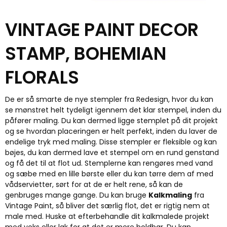
VINTAGE PAINT DECOR
STAMP, BOHEMIAN
FLORALS
De er så smarte de nye stempler fra Redesign, hvor du kan
se mønstret helt tydeligt igennem det klar stempel, inden du
påfører maling. Du kan dermed ligge stemplet på dit projekt
og se hvordan placeringen er helt perfekt, inden du laver de
endelige tryk med maling. Disse stempler er fleksible og kan
bøjes, du kan dermed lave et stempel om en rund genstand
og få det til at flot ud. Stemplerne kan rengøres med vand
og sæbe med en lille børste eller du kan tørre dem af med
vådservietter, sørt for at de er helt rene, så kan de
genbruges mange gange. Du kan bruge
Kalkmaling
fra
Vintage Paint, så bliver det særlig flot, det er rigtig nem at
male med. Huske at efterbehandle dit kalkmalede projekt
med voks eller lak for at det er mere holdbar. Du kan