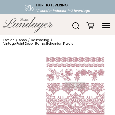
HURTIG LEVERING
FRI FRAGT OVER 599.-
Vi sender indenfor 1-3 hverdage
Starter fra 39,-
Forside
/
Shop
/
Kalkmaling
/
Vintage Paint Decor Stamp, Bohemian Florals