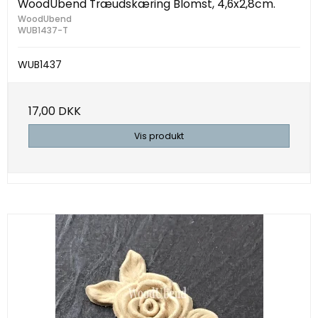
WoodUbend Træudskæring Blomst, 4,6x2,8cm.
WoodUbend
WUB1437-T
WUB1437
17,00 DKK
Vis produkt