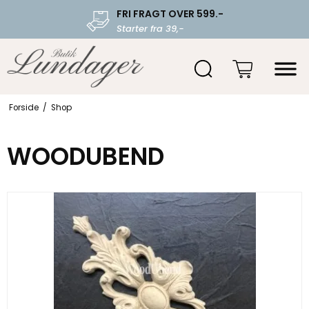
FRI FRAGT OVER 599.-
Starter fra 39,-
Forside
/
Shop
WOODUBEND