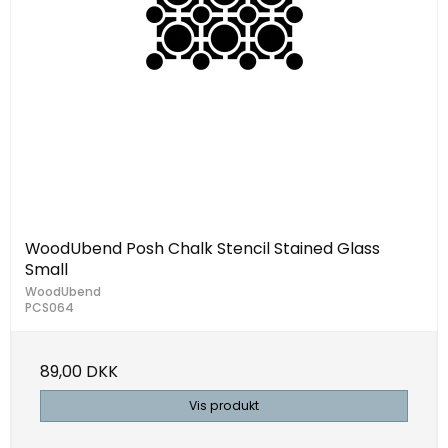
WoodUbend Posh Chalk Stencil Stained Glass
Small
WoodUbend
PCS064
89,00 DKK
Vis produkt