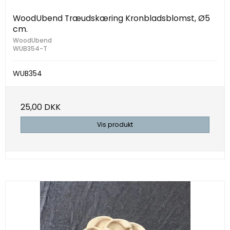
WoodUbend Træudskæring Kronbladsblomst, Ø5
cm.
WoodUbend
WUB354-T
WUB354
25,00 DKK
Vis produkt