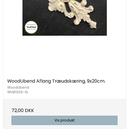
WoodUbend Aflang Træudskæring, 9x20cm.
WoodUbend
WUB1339-SL
72,00 DKK
Vis produkt