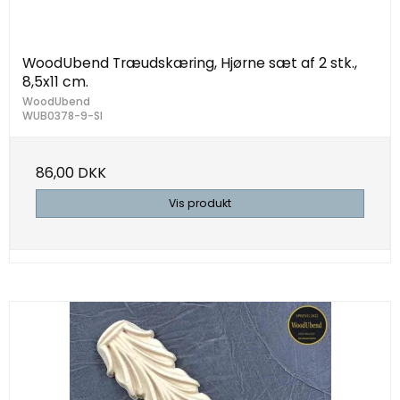
WoodUbend Træudskæring, Hjørne sæt af 2 stk.,
8,5x11 cm.
WoodUbend
WUB0378-9-Sl
86,00 DKK
Vis produkt