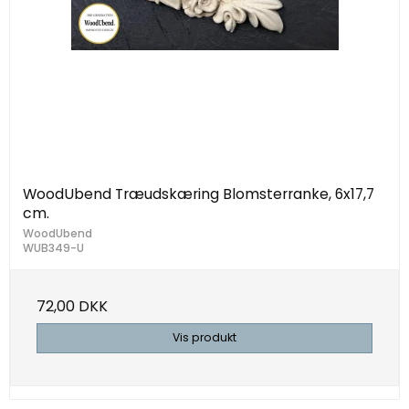
WoodUbend Træudskæring Blomsterranke, 6x17,7
cm.
WoodUbend
WUB349-U
72,00 DKK
Vis produkt