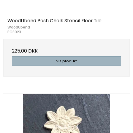
WoodUbend Posh Chalk Stencil Floor Tile
WoodUbend
PCS023
225,00 DKK
Vis produkt