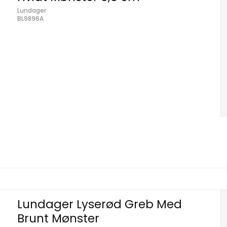
Lundager
BL9896A
Lundager Lyserød Greb Med
Brunt Mønster