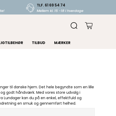
TLF. 61 69 54 74
te!
Mellem kl. 15 -18 i hverdage
LIGTILBEHØR
TILBUD
MÆRKER
nger til danske hjem. Det hele begyndte som en lille
og godt håndværk. Med vores store udvalg i
fra Lundager kan du på en enkel, effektfuld og
 indretning en smuk og gennemført helhed.