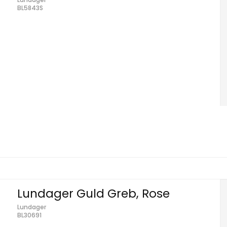
BL5843S
Lundager Guld Greb, Rose
Lundager
BL30691