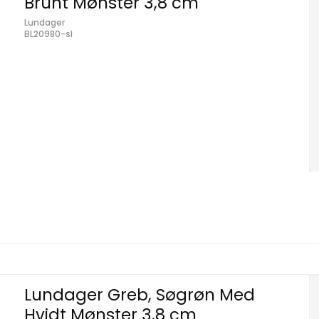
Brunt Mønster 3,8 cm
Lundager
BL20980-sl
Lundager Greb, Søgrøn Med
Hvidt Mønster 3,8 cm