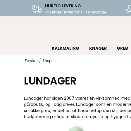
HURTIG LEVERING
Vi sender indenfor 1-3 hverdage
KALKMALING
KNAGER
GREB
Forside
/
Shop
LUNDAGER
Lundager har siden 2007 været en virksomhed med en 
gårdbutik, og i dag drives Lundager som en modern
smukke greb, er det let at finde netop den stil, der
budgetvenlig måde at skabe fornyelse og hygge i hv