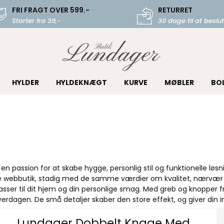
FRI FRAGT OVER 599.-
RETURRET
Starter fra 39,-
30 dage til at beslut
HYLDER
HYLDEKNÆGT
KURVE
MØBLER
BO
passion for at skabe hygge, personlig stil og funktionelle løsni
e webbutik, stadig med de samme værdier om kvalitet, nærvær 
 passer til dit hjem og din personlige smag. Med greb og knopper 
erdagen. De små detaljer skaber den store effekt, og giver din
Lundager Dobbelt Knage Med