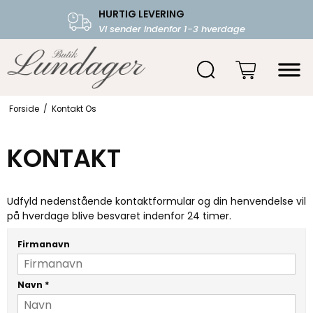
HURTIG LEVERING
Vi sender indenfor 1-3 hverdage
Forside
/
Kontakt Os
KONTAKT
Udfyld nedenstående kontaktformular og din henvendelse vil
på hverdage blive besvaret indenfor 24 timer.
Firmanavn
Navn
*