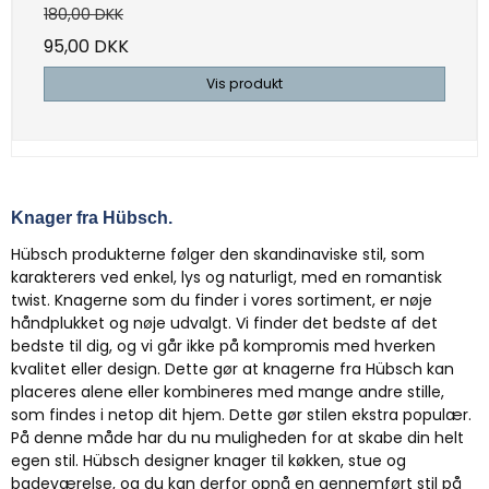
180,00 DKK
95,00 DKK
Vis produkt
Knager fra Hübsch.
Hübsch produkterne følger den skandinaviske stil, som
karakterers ved enkel, lys og naturligt, med en romantisk
twist. Knagerne som du finder i vores sortiment, er nøje
håndplukket og nøje udvalgt. Vi finder det bedste af det
bedste til dig, og vi går ikke på kompromis med hverken
kvalitet eller design. Dette gør at knagerne fra Hübsch kan
placeres alene eller kombineres med mange andre stille,
som findes i netop dit hjem. Dette gør stilen ekstra populær.
På denne måde har du nu muligheden for at skabe din helt
egen stil. Hübsch designer knager til køkken, stue og
badeværelse, og du kan derfor opnå en gennemført stil på