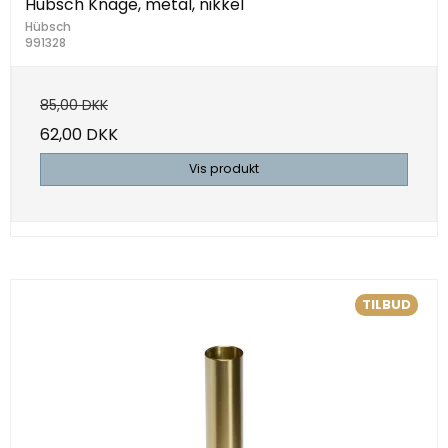
Hübsch Knage, metal, nikkel
Hübsch
991328
85,00 DKK
62,00 DKK
Vis produkt
TILBUD