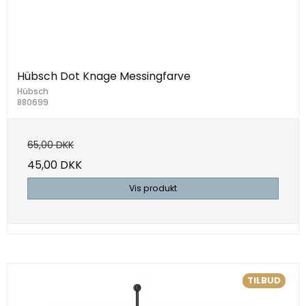
Hübsch Dot Knage Messingfarve
Hübsch
880699
65,00 DKK
45,00 DKK
Vis produkt
TILBUD