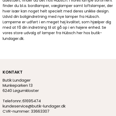
udestuen, finder du det hos Hübsch. I vores lampe sortiment
finder du bl.a. bordlamper, væglamper samt loftslamper, der
hver især kan noget helt specielt med deres unikke design.
Udvid din boligindretning med nye lamper fra Hübsch.
Lamperne er udført i en meget høj kvalitet, som hjælper dig
med at få din indretning til at gå op i en højere enhed. Se
vores store udvalg af lamper fra Hübsch her hos butik-
lundager.dk.
KONTAKT
Butik Lundager
Munkeparken 13
6240 Løgumkloster
Telefonnr.
:
61695474
kundeservice@butik-lundager.dk
CVR-nummer
:
33663307