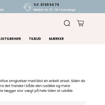
TLF. 61 69 54 74
te!
Mellem kl. 15 -18 i hverdage
LIGTILBEHØR
TILBUD
MÆRKER
mitive omgivelser med blot en enkelt ansat. Siden da
 fra det franske i både den rustikke og mere
De lægger stor vægt på hele tiden at udvikle