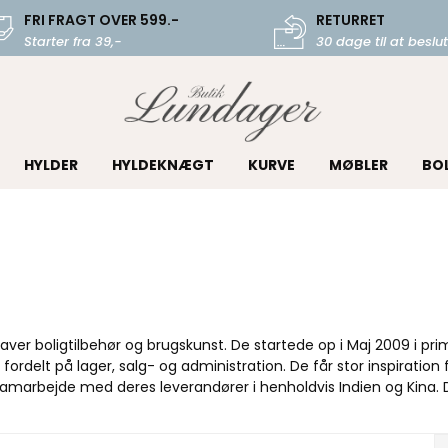
FRI FRAGT OVER 599.-
RETURRET
Starter fra 39,-
30 dage til at beslut
HYLDER
HYLDEKNÆGT
KURVE
MØBLER
BO
ver boligtilbehør og brugskunst. De startede op i Maj 2009 i pri
ordelt på lager, salg- og administration. De får stor inspiration
 samarbejde med deres leverandører i henholdvis Indien og Kina. 