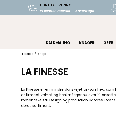
HURTIG LEVERING
Vi sender indenfor 1-3 hverdage
KALKMALING
KNAGER
GREB
Forside
/
Shop
LA FINESSE
La Finesse er en mindre danskejet virksomhed, som la
er firmaet vokset og beskæftiger nu over 10 ansatte f
romantiske stil. Design og produktion udføres i tæt
deres sortiment.