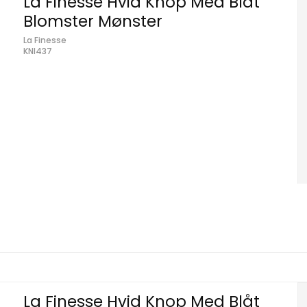
La Finesse Hvid Knop Med Blåt
Blomster Mønster
La Finesse
KNI437
La Finesse Hvid Knop Med Blåt