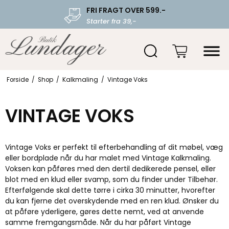
FRI FRAGT OVER 599.-
Starter fra 39,-
Forside
/
Shop
/
Kalkmaling
/
Vintage Voks
VINTAGE VOKS
Vintage Voks er perfekt til efterbehandling af dit møbel, væg
eller bordplade når du har malet med Vintage Kalkmaling.
Voksen kan påføres med den dertil dedikerede pensel, eller
blot med en klud eller svamp, som du finder under Tilbehør.
Efterfølgende skal dette tørre i cirka 30 minutter, hvorefter
du kan fjerne det overskydende med en ren klud. Ønsker du
at påføre yderligere, gøres dette nemt, ved at anvende
samme fremgangsmåde. Når du har påført Vintage