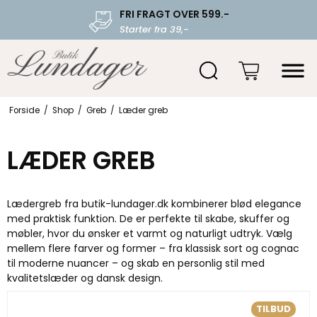
FRI FRAGT OVER 599.-
Starter fra 39,-
Forside
/
Shop
/
Greb
/
Læder greb
LÆDER GREB
Lædergreb fra butik-lundager.dk kombinerer blød elegance
med praktisk funktion. De er perfekte til skabe, skuffer og
møbler, hvor du ønsker et varmt og naturligt udtryk. Vælg
mellem flere farver og former – fra klassisk sort og cognac
til moderne nuancer – og skab en personlig stil med
kvalitetslæder og dansk design.
TILBUD