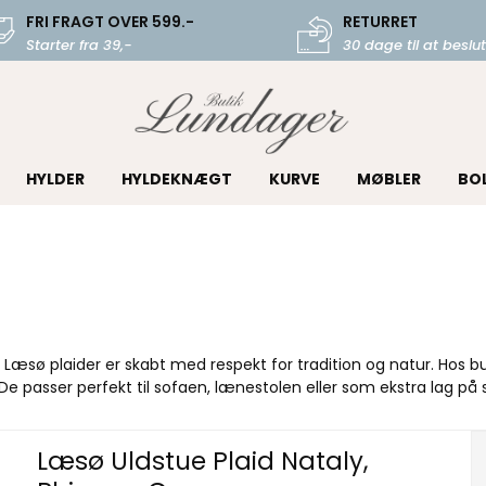
FRI FRAGT OVER 599.-
RETURRET
Starter fra 39,-
30 dage til at beslut
HYLDER
HYLDEKNÆGT
KURVE
MØBLER
BO
sø plaider er skabt med respekt for tradition og natur. Hos but
. De passer perfekt til sofaen, lænestolen eller som ekstra lag p
Læsø Uldstue Plaid Nataly,