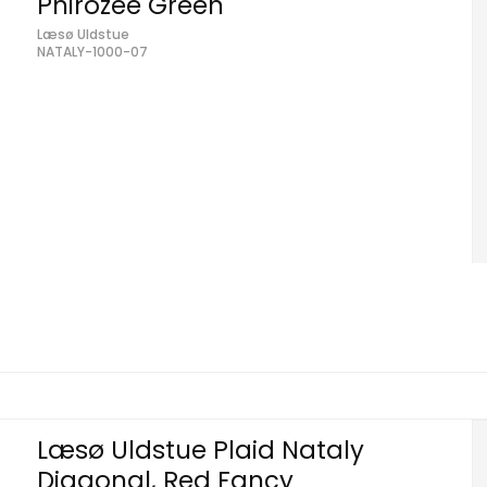
Phirozee Green
Læsø Uldstue
NATALY-1000-07
Læsø Uldstue Plaid Nataly
Diagonal, Red Fancy