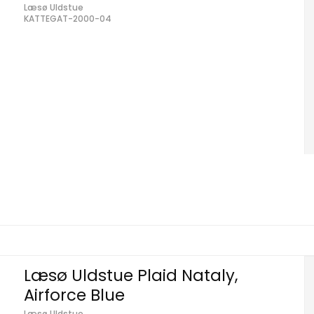
Læsø Uldstue
KATTEGAT-2000-04
Læsø Uldstue Plaid Nataly,
Airforce Blue
Læsø Uldstue