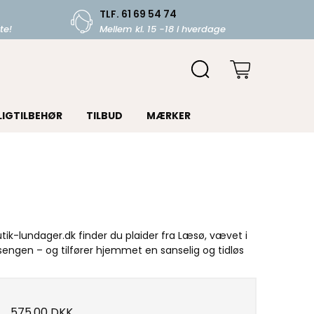
TLF. 61 69 54 74
te!
Mellem kl. 15 -18 i hverdage
LIGTILBEHØR
TILBUD
MÆRKER
ik-lundager.dk finder du plaider fra Læsø, vævet i
å sengen
– og tilf
ører hjemmet en sanselig og tidløs
575,00 DKK