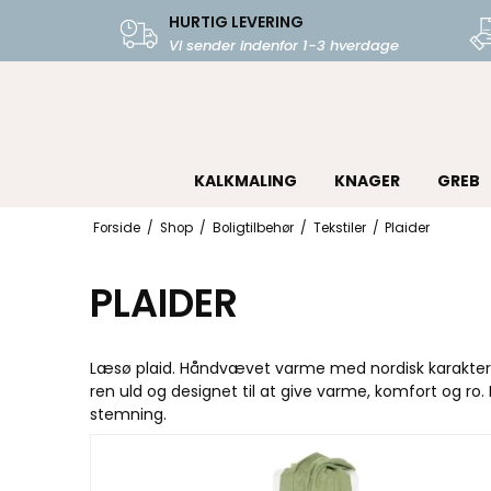
HURTIG LEVERING
Vi sender indenfor 1-3 hverdage
KALKMALING
KNAGER
GREB
Forside
/
Shop
/
Boligtilbehør
/
Tekstiler
/
Plaider
PLAIDER
L
æsø plaid. Håndvævet varme med nordisk karakter Læ
ren uld og designet til at give varme, komfort og ro
stemning.