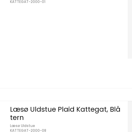
KATTEGAT-2000-01
Læsø Uldstue Plaid Kattegat, Blå
tern
Læsø Uldstue
KATTEGAT-2000-08