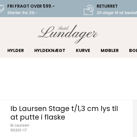
FRI FRAGT OVER 599.-
RETURRET
Starter fra 39,-
30 dage til at beslut
HYLDER
HYLDEKNÆGT
KURVE
MØBLER
BO
Ib Laursen Stage t/1,3 cm lys til
at putte i flaske
Ib Laursen
90201-17