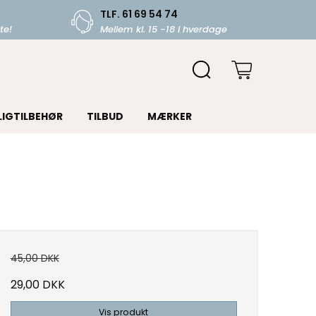
TLF. 61 69 54 74
te!
Mellem kl. 15 -18 i hverdage
LIGTILBEHØR
TILBUD
MÆRKER
45,00 DKK
29,00 DKK
Vis produkt