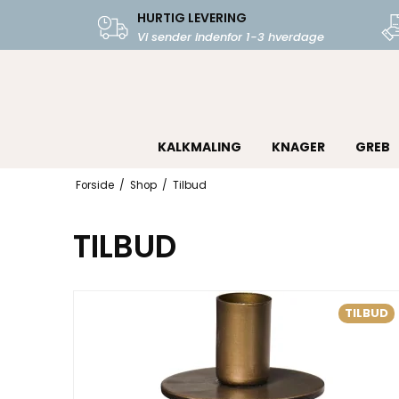
HURTIG LEVERING
Vi sender indenfor 1-3 hverdage
KALKMALING
KNAGER
GREB
Forside
/
Shop
/
Tilbud
TILBUD
TILBUD