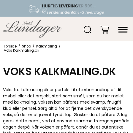
HURTIG LEVERING
FRI FRAGT OVER 599.-
Vi sender indenfor 1-3 hverdage
Starter fra 39,-
Forside
/
Shop
/
Kalkmaling
/
Voks Kalkmaling.dk
VOKS KALKMALING.DK
Voks fra kalkmaling.dk er perfekt til efterbehandling af dit
møbel eller det projekt, stort som småt, som du har malet
med kalkmaling. Voksen kan påføres med svamp, fnugfri
klud eller pensel. Sørg altid for at fjerne det overskydende
voks, så der er et jævnt tyndt lag. Ønsker du at påføre 2. lag
gøres dette nemt, ved at anvende samme fremgangsmåde
dagen derpå. Når voksen er påført, opnår du et autentiske