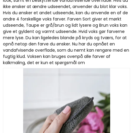
look, samt en beskyttende vandafvisende overflade. Hvis du
ikke ønsker at ændre udseendet, anvender du blot klar voks.
Hvis du ønsker et andet udseende, kan du anvende en af de
andre 4 forskellige voks farver. Farven Sort giver et mørkt
udseende, Taupe er grå/brun og lidt lysere og Brun voks kan
give et gyldent og varmt udseende. Hvid voks gør farverne
mere lyse. Du kan ligeledes blande på kryds og tværs, for at
opnå netop den farve du ønsker. Nu har du opnået en
vandafvisende overflade, som du nemt kan rengøre med en
fugtig klud. Voksen kan bruges ovenpå alle farver af
kalkmaling, det er kun et spørgsmål om