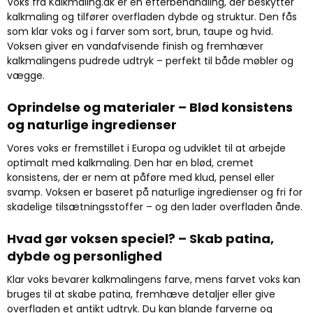
Voks fra Kalkmaling.dk er en efterbehandling, der beskytter
kalkmaling og tilf
ører overfladen dybde og struktur. Den fås
som klar voks og i farver som sort, brun, taupe og hvid.
Voksen giver en vandafvisende finish og fremhæver
kalkmalingens pudrede udtryk
– perfekt til b
åde møbler og
vægge.
Oprindelse og materialer
– Bl
ød konsistens
og naturlige ingredienser
Vores voks er fremstillet i Europa og udviklet til at arbejde
optimalt med kalkmaling. Den har en blød, cremet
konsistens, der er nem at påføre med klud, pensel eller
svamp. Voksen er baseret på naturlige ingredienser og fri for
skadelige tilsætningsstoffer
– og den lader overfladen
ånde.
Hvad gør voksen speciel?
– Skab patina,
dybde og personlighed
Klar voks bevarer kalkmalingens farve, mens farvet voks kan
bruges til at skabe patina, fremh
æve detaljer eller give
overfladen et antikt udtryk. Du kan blande farverne og