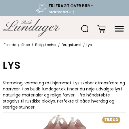
FRI FRAGT OVER 599.-
Starter fra 39,-
Forside
/
Shop
/
Boligtilbehør
/
Brugskunst
/
Lys
LYS
S
temning, varme og ro i hjemmet
.
Lys skaber atmosf
ære og
nærvær. Hos butik-lundager.dk finder du nøje udvalgte lys i
naturlige materialer og rolige farver
– fra h
åndstøbte
stagelys til rustikke bloklys. Perfekte til både hverdag og
særlige stunder.
TILBUD