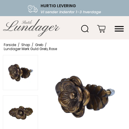
HURTIG LEVERING
FRI FRAGT OVER 599.-
Vi sender indenfor 1-3 hverdage
Starter fra 39,-
Forside
/
Shop
/
Greb
/
Lundager Mørk Guld Greb, Rose