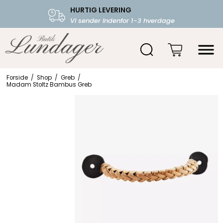
HURTIG LEVERING
FRI FRAGT OVER 599.-
Vi sender indenfor 1-3 hverdage
Starter fra 39,-
Forside
/
Shop
/
Greb
/
Madam Stoltz Bambus Greb