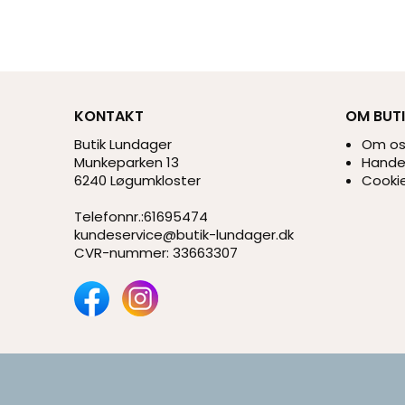
KONTAKT
OM BUT
Butik Lundager
Om o
Munkeparken 13
Handel
6240 Løgumkloster
Cookie
Telefonnr.
:
61695474
kundeservice@butik-lundager.dk
CVR-nummer
:
33663307