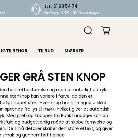
TLF. 61 69 54 74
te!
Mellem kl. 15 -18 i hverdage
LIGTILBEHØR
TILBUD
MÆRKER
GER GRÅ STEN KNOP
den helt rette størrelse og med et naturligt udtryk i
nne stenknop kan variere i farve, da den er
aturligt slebet sten. Hver knop har sine egne unikke
 spænde fra lys til mørk, hvilket giver et autentisk
ryk. Med greb og knopper fra Butik Lundager kan du
fektfuld og budgetvenlig måde at skabe fornyelse og
n. De små detaljer skaber den store effekt, og giver
en smuk og gennemført helhed.