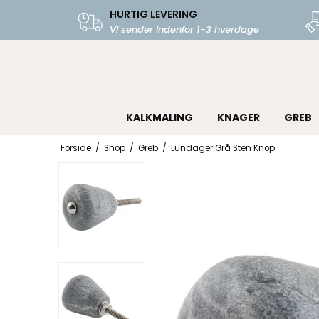
HURTIG LEVERING
Vi sender indenfor 1-3 hverdage
KALKMALING
KNAGER
GREB
Forside
/
Shop
/
Greb
/
Lundager Grå Sten Knop