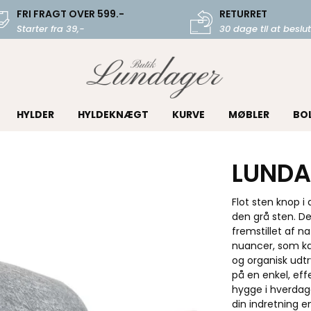
FRI FRAGT OVER 599.-
RETURRET
Starter fra 39,-
30 dage til at beslut
HYLDER
HYLDEKNÆGT
KURVE
MØBLER
BO
LUNDA
Flot sten knop i 
den grå sten. De
fremstillet af n
nuancer, som kan
og organisk udt
på en enkel, ef
hygge i hverdage
din indretning 