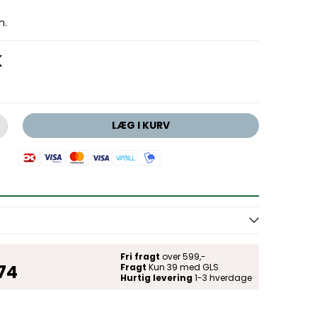
m.
K
LÆG I KURV
Fri fragt
over 599,-
 74
Fragt
Kun 39 med GLS
Hurtig levering
1-3 hverdage