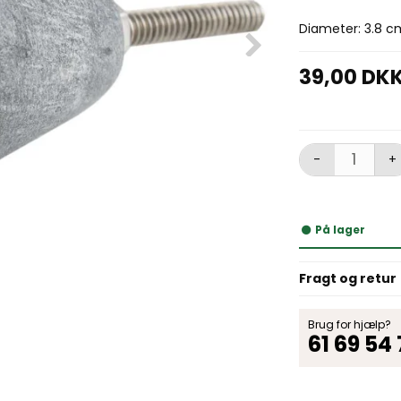
Diameter: 3.8 c
39,00 DK
-
+
På lager
Fragt og retur
Brug for hjælp?
61 69 54