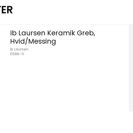
TER
Ib Laursen Keramik Greb,
Hvid/Messing
Ib Laursen
0586-11