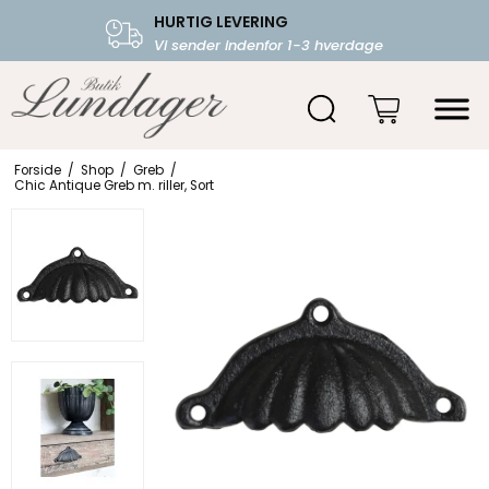
HURTIG LEVERING
FRI FRAGT OVER 599.-
Vi sender indenfor 1-3 hverdage
Starter fra 39,-
Forside
/
Shop
/
Greb
/
Chic Antique Greb m. riller, Sort