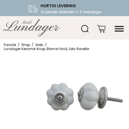
HURTIG LEVERING
FRI FRAGT OVER 599.-
Vi sender indenfor 1-3 hverdage
Starter fra 39,-
Forside
/
Shop
/
Greb
/
Lundager Keramik Knop, Blomst Hvid, Sølv Rosette