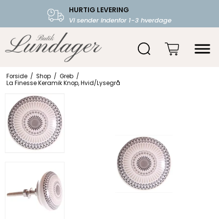
HURTIG LEVERING
FRI FRAGT OVER 599.-
Vi sender indenfor 1-3 hverdage
Starter fra 39,-
Forside
/
Shop
/
Greb
/
La Finesse Keramik Knop, Hvid/Lysegrå