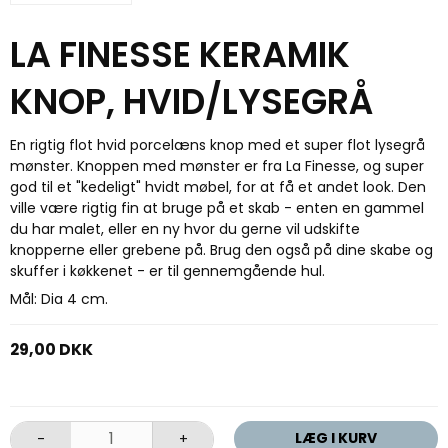
LA FINESSE KERAMIK
KNOP, HVID/LYSEGRÅ
En rigtig flot hvid porcelæns knop med et super flot lysegrå
mønster. Knoppen med mønster er fra La Finesse, og super
god til et "kedeligt" hvidt møbel, for at få et andet look. Den
ville være rigtig fin at bruge på et skab - enten en gammel
du har malet, eller en ny hvor du gerne vil udskifte
knopperne eller grebene på. Brug den også på dine skabe og
skuffer i køkkenet - er til gennemgående hul.
Mål: Dia 4 cm.
29,00 DKK
LÆG I KURV
-
+