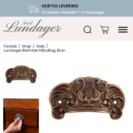
HURTIG LEVERING
FRI FRAGT OVER 599.-
Vi sender indenfor 1-3 hverdage
Starter fra 39,-
Forside
/
Shop
/
Greb
/
Lundager Blomster Håndtag, Brun