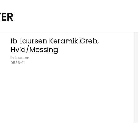
TER
Ib Laursen Keramik Greb,
Hvid/Messing
Ib Laursen
0586-11