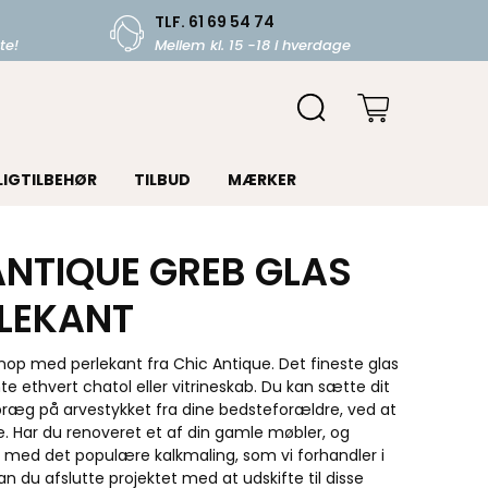
TLF. 61 69 54 74
te!
Mellem kl. 15 -18 i hverdage
LIGTILBEHØR
TILBUD
MÆRKER
ANTIQUE GREB GLAS
RLEKANT
knop med perlekant fra Chic Antique. Det fineste glas
te ethvert chatol eller vitrineskab. Du kan sætte dit
 præg på arvestykket fra dine bedsteforældre, ved at
e. Har du renoveret et af din gamle møbler, og
 med det populære kalkmaling, som vi forhandler i
n du afslutte projektet med at udskifte til disse