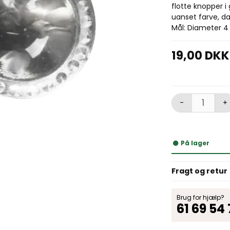
flotte knopper i 
uanset farve, da
Mål: Diameter 4
19,00 DKK
-
+
På lager
Fragt og retur
Brug for hjælp?
61 69 54