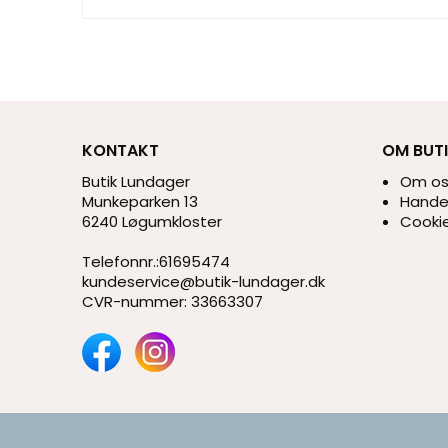
KONTAKT
OM BUT
Butik Lundager
Om o
Munkeparken 13
Handel
6240 Løgumkloster
Cookie
Telefonnr.
:
61695474
kundeservice@butik-lundager.dk
CVR-nummer
:
33663307