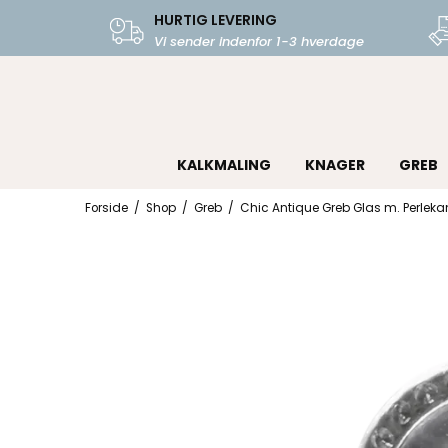
HURTIG LEVERING
Vi sender indenfor 1-3 hverdage
KALKMALING
KNAGER
GREB
Forside
/
Shop
/
Greb
/
Chic Antique Greb Glas m. Perleka