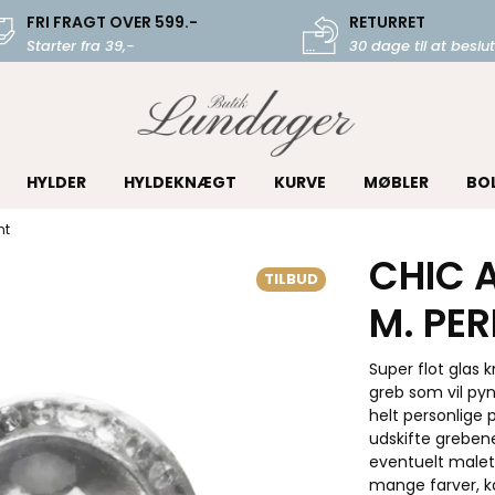
FRI FRAGT OVER 599.-
RETURRET
Starter fra 39,-
30 dage til at beslut
HYLDER
HYLDEKNÆGT
KURVE
MØBLER
BO
nt
CHIC 
TILBUD
M. PE
Super flot glas 
greb som vil pyn
helt personlige
udskifte greben
eventuelt malet
mange farver, ka