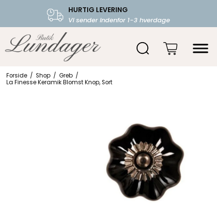
HURTIG LEVERING
FRI FRAGT OVER 599.-
Vi sender indenfor 1-3 hverdage
Starter fra 39,-
Forside
/
Shop
/
Greb
/
La Finesse Keramik Blomst Knop, Sort