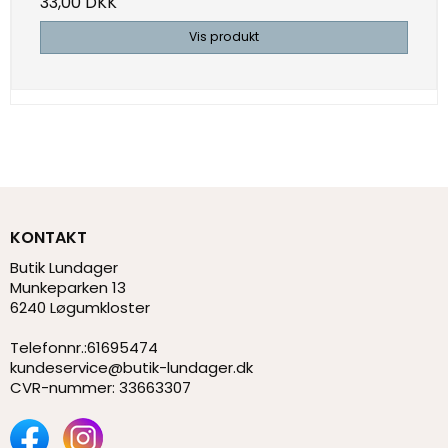
33,00 DKK
Vis produkt
KONTAKT
Butik Lundager
Munkeparken 13
6240 Løgumkloster
Telefonnr.
:
61695474
kundeservice@butik-lundager.dk
CVR-nummer
:
33663307