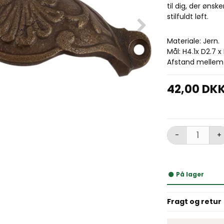
til dig, der ønsk
stilfuldt løft.
Materiale: Jern.
Mål: H4.1x D2.7 x 
Afstand mellem 
42,00 DK
-
+
På lager
Fragt og retur