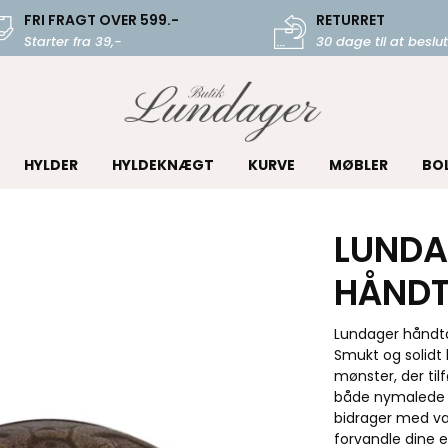
FRI FRAGT OVER 599.-
RETURRET
Starter fra 39,-
30 dage til at beslut
HYLDER
HYLDEKNÆGT
KURVE
MØBLER
BO
LUNDA
HÅNDT
Lundager håndta
Smukt og solidt 
mønster, der tilf
både nymalede 
bidrager med va
forvandle dine e