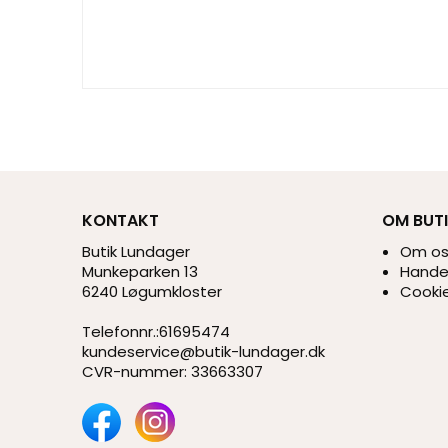
KONTAKT
OM BUT
Butik Lundager
Om o
Munkeparken 13
Handel
6240 Løgumkloster
Cookie
Telefonnr.
:
61695474
kundeservice@butik-lundager.dk
CVR-nummer
:
33663307