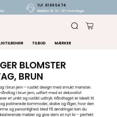
TLF. 61 69 54 74
te!
Mellem kl. 15 -18 i hverdage
LIGTILBEHØR
TILBUD
MÆRKER
GER BLOMSTER
AG, BRUN
g i brun jern – rustikt design med smukt mønster.
håndtag i brun jern, udført med et dekorativt
ører et unikt og rustikt udtryk. Håndtaget er ideelt til
og patinerede kommoder, skabe og låger, hvor den
rme og personlighed. Med få ændringer kan du
ksisterende møbler og give dem et nyt liv – perfekt