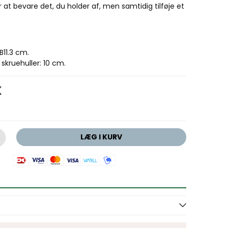
er at bevare det, du holder af, men samtidig tilføje et
B11.3 cm.
skruehuller: 10 cm.
K
LÆG I KURV