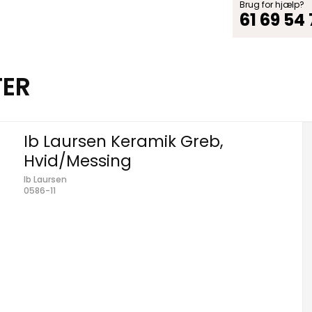
Brug for hjælp?
61 69 54
TER
Ib Laursen Keramik Greb,
Hvid/Messing
Ib Laursen
0586-11