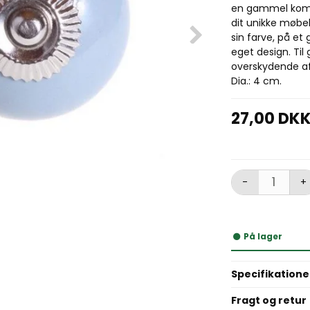
en gammel komm
dit unikke møbel
sin farve, på et
eget design. Ti
overskydende af
Dia.: 4 cm.
27,00 DK
-
+
På lager
Specifikatione
Fragt og retur