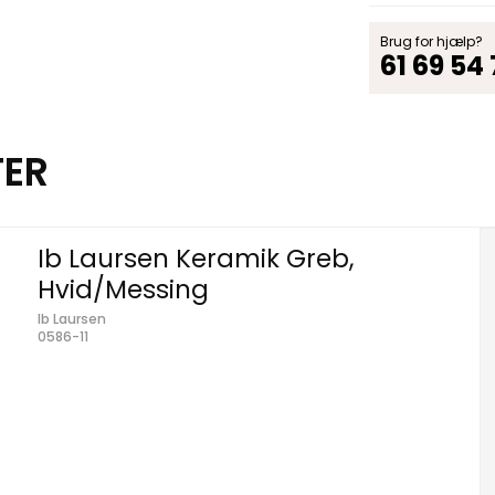
Brug for hjælp?
61 69 54
TER
Ib Laursen Keramik Greb,
Hvid/Messing
Ib Laursen
0586-11