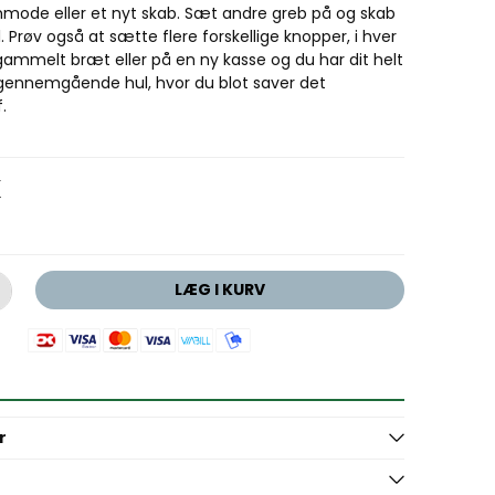
ode eller et nyt skab. Sæt andre greb på og skab
. Prøv også at sætte flere forskellige knopper, i hver
 gammelt bræt eller på en ny kasse og du har dit helt
l gennemgående hul, hvor du blot saver det
.
K
LÆG I KURV
r