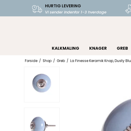
HURTIG LEVERING
Vi sender indenfor 1-3 hverdage
KALKMALING
KNAGER
GREB
Forside
/
Shop
/
Greb
/
La Finesse Keramik Knop, Dusty Bl