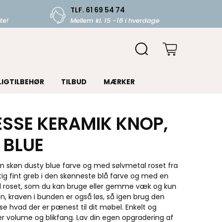
TLF. 61 69 54 74
te!
Mellem kl. 15 -18 i hverdage
LIGTILBEHØR
TILBUD
MÆRKER
ESSE KERAMIK KNOP,
 BLUE
en skøn dusty blue farve og med sølvmetal roset fra
igtig fint greb i den skønneste blå farve og med en
l roset, som du kan bruge eller gemme væk og kun
, kraven i bunden er også løs, så igen brug den
se hvad der er pænest til dit møbel. Enkelt og
ler volume og blikfang. Lav din egen opgradering af