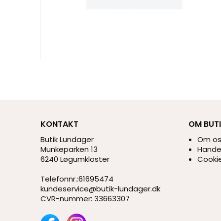
KONTAKT
OM BUT
Butik Lundager
Om o
Munkeparken 13
Handel
6240 Løgumkloster
Cookie
Telefonnr.
:
61695474
kundeservice@butik-lundager.dk
CVR-nummer
:
33663307