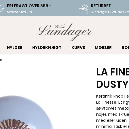
FRI FRAGT OVER 599.-
RETURRET
Starter fra 39,-
30 dage til at beslut
HYLDER
HYLDEKNÆGT
KURVE
MØBLER
BO
ue
LA FIN
DUSTY
Keramik knop i 
La Finesse. Et r
sølvfarvet meta
nøjes med skruen
med eller uden, 
minimalistisk el