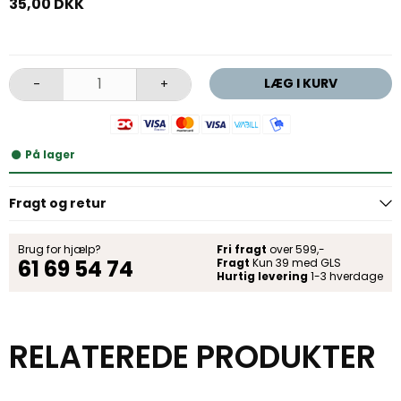
35,00 DKK
LÆG I KURV
-
+
På lager
Fragt og retur
Brug for hjælp?
Fri fragt
over 599,-
61 69 54 74
Fragt
Kun 39 med GLS
Hurtig levering
1-3 hverdage
RELATEREDE PRODUKTER