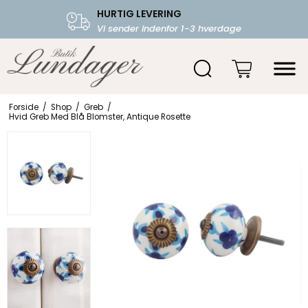
HURTIG LEVERING
FRI FRAGT OVER 599.-
Vi sender indenfor 1-3 hverdage
Starter fra 39,-
Forside
/
Shop
/
Greb
/
Hvid Greb Med Blå Blomster, Antique Rosette