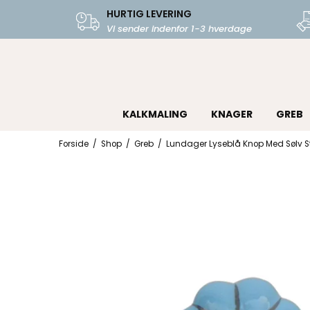
HURTIG LEVERING
Vi sender indenfor 1-3 hverdage
KALKMALING
KNAGER
GREB
Forside
/
Shop
/
Greb
/
Lundager Lyseblå Knop Med Sølv St