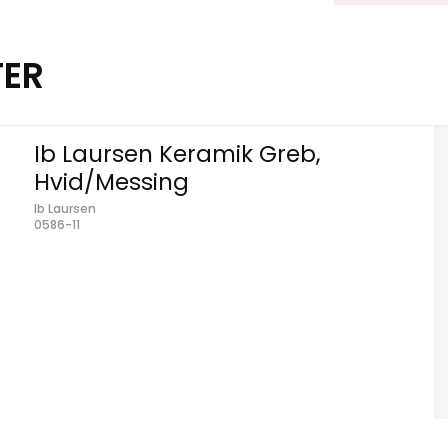
TER
Ib Laursen Keramik Greb,
Hvid/Messing
Ib Laursen
0586-11