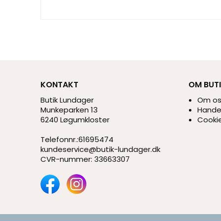
KONTAKT
OM BUT
Butik Lundager
Om o
Munkeparken 13
Handel
6240 Løgumkloster
Cookie
Telefonnr.
:
61695474
kundeservice@butik-lundager.dk
CVR-nummer
:
33663307