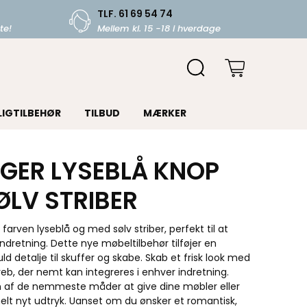
TLF. 61 69 54 74
te!
Mellem kl. 15 -18 i hverdage
LIGTILBEHØR
TILBUD
MÆRKER
GER LYSEBLÅ KNOP
ØLV STRIBER
rven lyseblå og med sølv striber, perfekt til at
indretning. Dette nye møbeltilbehør tilføjer en
uld detalje til skuffer og skabe. Skab et frisk look med
b, der nemt kan integreres i enhver indretning.
en af de nemmeste måder at give dine møbler eller
elt nyt udtryk. Uanset om du ønsker et romantisk,