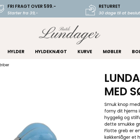
FRI FRAGT OVER 599.-
RETURRET
Starter fra 39,-
30 dage til at beslut
HYLDER
HYLDEKNÆGT
KURVE
MØBLER
BO
riber
LUNDA
MED S
Smuk knop med fa
forny dit hjems 
hyggelig og stilf
dette smukke gre
Flotte greb er 
køkkenlåger et h