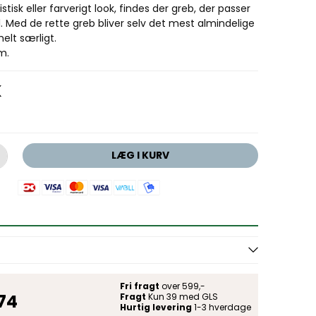
istisk eller farverigt look, findes der greb, der passer
l
.
Med de rette greb bliver selv det mest almindelige
elt særligt.
m.
K
LÆG I KURV
Fri fragt
over 599,-
 74
Fragt
Kun 39 med GLS
Hurtig levering
1-3 hverdage