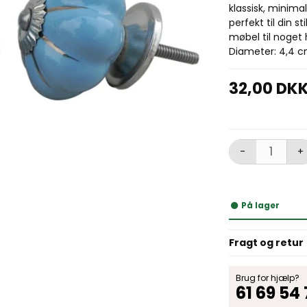
klassisk, minimal
perfekt til din sti
møbel til noget h
Diameter: 4,4 c
32,00 DK
-
+
På lager
Fragt og retur
Brug for hjælp?
61 69 54