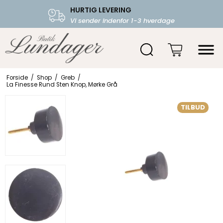
HURTIG LEVERING
FRI FRAGT OVER 599.-
Vi sender indenfor 1-3 hverdage
Starter fra 39,-
Forside
/
Shop
/
Greb
/
La Finesse Rund Sten Knop, Mørke Grå
TILBUD