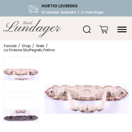
HURTIG LEVERING
FRI FRAGT OVER 599.-
Vi sender indenfor 1-3 hverdage
Starter fra 39,-
Forside
/
Shop
/
Greb
/
La Finesse Skuffegreb, Patina