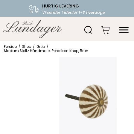
HURTIG LEVERING
FRI FRAGT OVER 599.-
Vi sender indenfor 1-3 hverdage
Starter fra 39,-
Forside
/
Shop
/
Greb
/
Madam Stoltz Håndmalet Porcelæn Knop, Brun