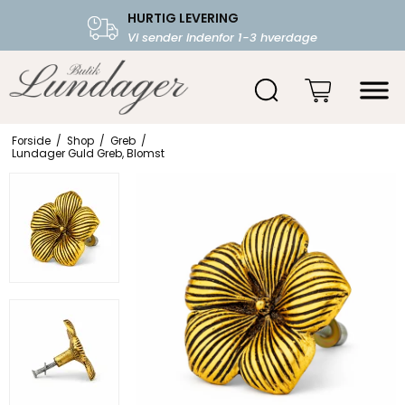
HURTIG LEVERING
FRI FRAGT OVER 599.-
Vi sender indenfor 1-3 hverdage
Starter fra 39,-
Forside
/
Shop
/
Greb
/
Lundager Guld Greb, Blomst