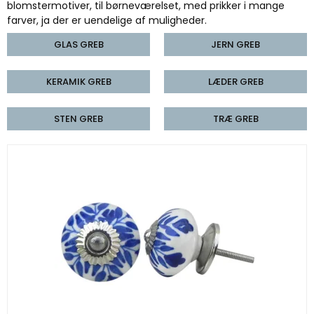
blomstermotiver, til børneværelset, med prikker i mange
farver, ja der er uendelige af muligheder.
GLAS GREB
JERN GREB
KERAMIK GREB
LÆDER GREB
STEN GREB
TRÆ GREB