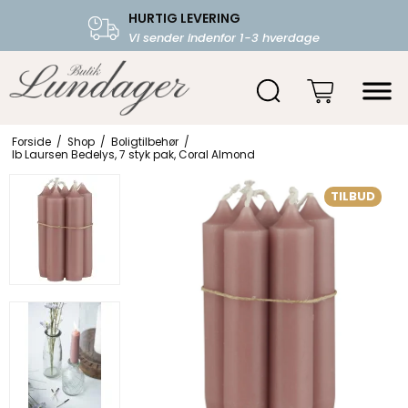
HURTIG LEVERING
FRI FRAGT OVER 599.-
Vi sender indenfor 1-3 hverdage
Starter fra 39,-
Forside
/
Shop
/
Boligtilbehør
/
Ib Laursen Bedelys, 7 styk pak, Coral Almond
TILBUD