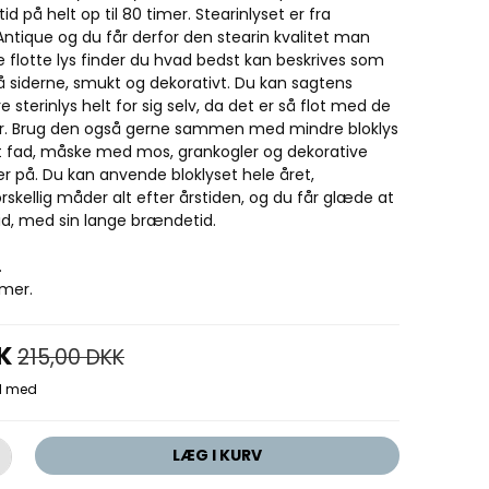
d på helt op til 80 timer. Stearinlyset er fra
ntique og du får derfor den stearin kvalitet man
te flotte lys finder du hvad bedst kan beskrives som
på siderne, smukt og dekorativt. Du kan sagtens
 sterinlys helt for sig selv, da det er så flot med de
. Brug den også gerne sammen med mindre bloklys
t fad, måske med mos, grankogler og dekorative
r på. Du kan anvende bloklyset hele året,
rskellig måder alt efter årstiden, og du får glæde at
 tid, med sin lange brændetid.
.
imer.
K
215,00 DKK
LÆG I KURV