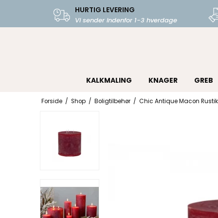
HURTIG LEVERING
Vi sender indenfor 1-3 hverdage
KALKMALING
KNAGER
GREB
Forside
/
Shop
/
Boligtilbehør
/
Chic Antique Macon Rustik 