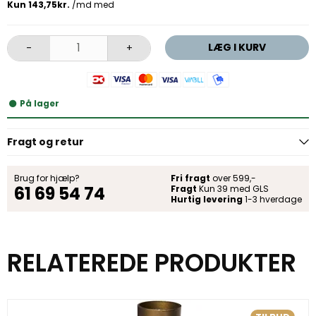
LÆG I KURV
-
+
På lager
Fragt og retur
Brug for hjælp?
Fri fragt
over 599,-
61 69 54 74
Fragt
Kun 39 med GLS
Hurtig levering
1-3 hverdage
RELATEREDE PRODUKTER