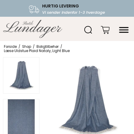
HURTIG LEVERING
FRI FRAGT OVER 599.-
Vi sender indenfor 1-3 hverdage
Starter fra 39,-
Forside
/
Shop
/
Boligtilbehør
/
Læsø Uldstue Plaid Nataly, Light Blue