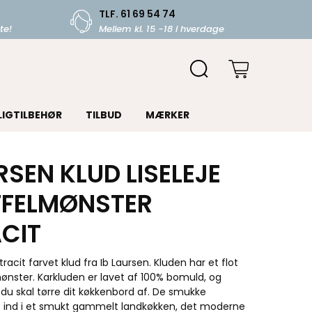
TLF. 61 69 54 74
te!
Mellem kl. 15 -18 i hverdage
LIGTILBEHØR
TILBUD
MÆRKER
RSEN KLUD LISELEJE
FELMØNSTER
CIT
acit farvet klud fra Ib Laursen. Kluden har et flot
nster. Karkluden er lavet af 100% bomuld, og
r du skal tørre dit køkkenbord af. De smukke
nt ind i et smukt gammelt landkøkken, det moderne