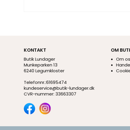
KONTAKT
OM BUT
Butik Lundager
Om o
Munkeparken 13
Handel
6240 Løgumkloster
Cookie
Telefonnr.
:
61695474
kundeservice@butik-lundager.dk
CVR-nummer
:
33663307