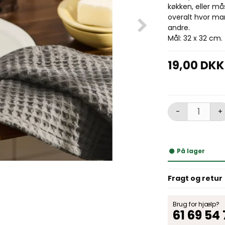
køkken, eller må
overalt hvor man
andre.
Mål: 32 x 32 cm.
19,00 DKK
-
+
På lager
Fragt og retur
Brug for hjælp?
61 69 54