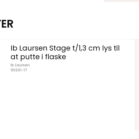
TER
Ib Laursen Stage t/1,3 cm lys til
at putte i flaske
Ib Laursen
90201-17