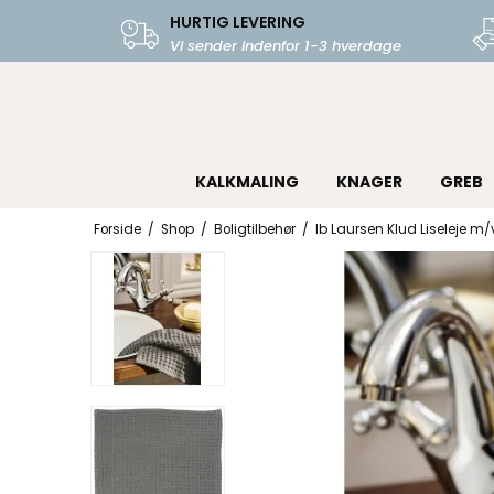
HURTIG LEVERING
Vi sender indenfor 1-3 hverdage
KALKMALING
KNAGER
GREB
Forside
/
Shop
/
Boligtilbehør
/
Ib Laursen Klud Liseleje m/