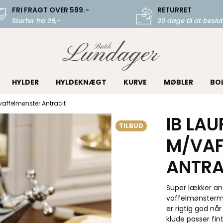
FRI FRAGT OVER 599.-
RETURRET
Starter fra 39,-
30 dage til at beslut
HYLDER
HYLDEKNÆGT
KURVE
MØBLER
BO
vaffelmønster Antracit
IB LAU
TILBUD
M/VAF
ANTRA
Super lækker antr
vaffelmønstermø
er rigtig god nå
klude passer fi