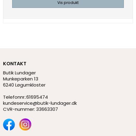
Vis produkt
KONTAKT
Butik Lundager
Munkeparken 13
6240 Løgumkloster
Telefonnr.
:
61695474
kundeservice@butik-lundager.dk
CVR-nummer
:
33663307