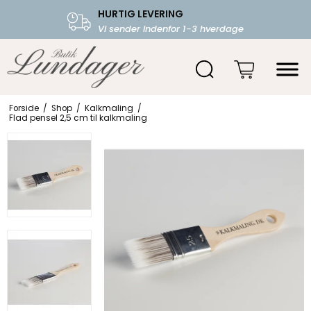
HURTIG LEVERING
FRI FRAGT OVER 599.-
Vi sender indenfor 1-3 hverdage
Starter fra 39,-
Forside
/
Shop
/
Kalkmaling
/
Flad pensel 2,5 cm til kalkmaling