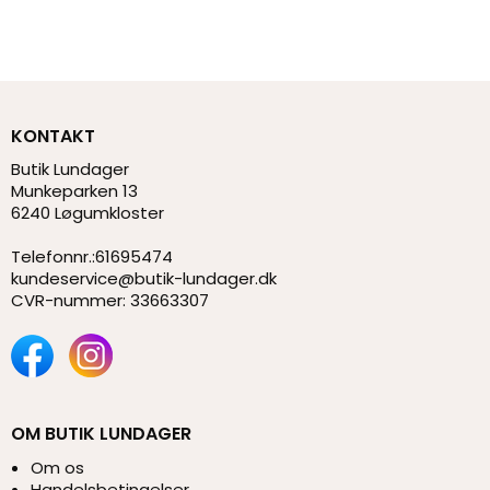
KONTAKT
Butik Lundager
Munkeparken 13
6240 Løgumkloster
Telefonnr.
:
61695474
kundeservice@butik-lundager.dk
CVR-nummer
:
33663307
OM BUTIK LUNDAGER
Om os
Handelsbetingelser