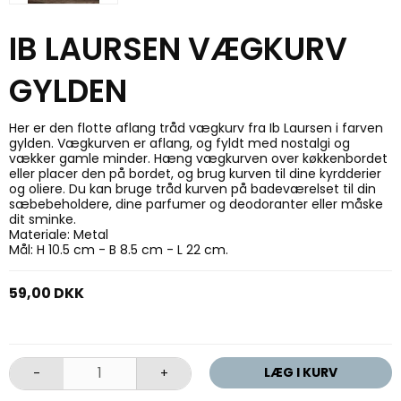
IB LAURSEN VÆGKURV
GYLDEN
Her er den flotte aflang tråd vægkurv fra Ib Laursen i farven
gylden. Vægkurven er aflang, og fyldt med nostalgi og
vækker gamle minder. Hæng vægkurven over køkkenbordet
eller placer den på bordet, og brug kurven til dine kyrdderier
og oliere. Du kan bruge tråd kurven på badeværelset til din
sæbebeholdere, dine parfumer og deodoranter eller måske
dit sminke.
Materiale: Metal
Mål: H 10.5 cm - B 8.5 cm - L 22 cm.
59,00 DKK
LÆG I KURV
-
+