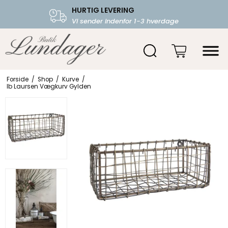
HURTIG LEVERING
FRI FRAGT OVER 599.-
Vi sender indenfor 1-3 hverdage
Starter fra 39,-
Forside
/
Shop
/
Kurve
/
Ib Laursen Vægkurv Gylden