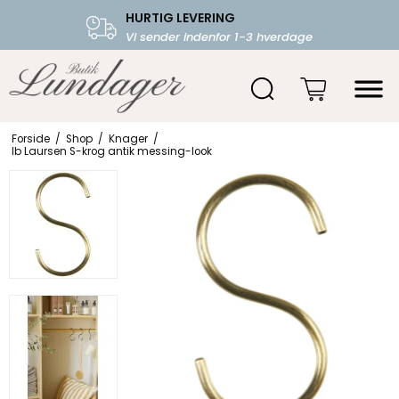
HURTIG LEVERING
FRI FRAGT OVER 599.-
Vi sender indenfor 1-3 hverdage
Starter fra 39,-
Forside
/
Shop
/
Knager
/
Ib Laursen S-krog antik messing-look