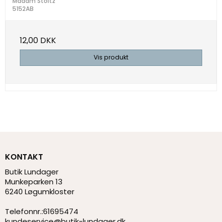
Madam Stoltz
5152AB
12,00 DKK
Vis produkt
KONTAKT
Butik Lundager
Munkeparken 13
6240 Løgumkloster
Telefonnr.
:
61695474
kundeservice@butik-lundager.dk