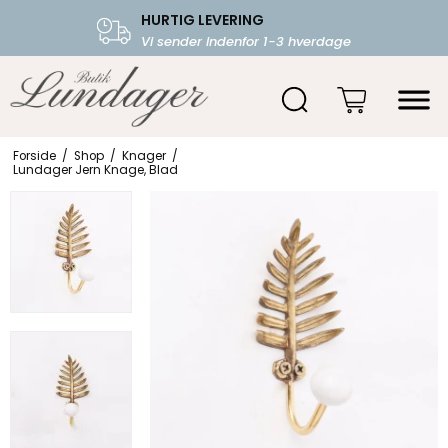
HURTIG LEVERING
FRI FRAGT OVER 599.-
Vi sender indenfor 1-3 hverdage
Starter fra 39,-
Forside
/
Shop
/
Knager
/
Lundager Jern Knage, Blad