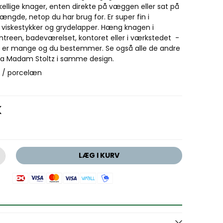
ellige knager, enten direkte på væggen eller sat på
længde, netop du har brug for. Er super fin i
e viskestykker og grydelapper. Hæng knagen i
ntreen, badeværelset, kontoret eller i værkstedet -
 er mange og du bestemmer. Se også alle de andre
fra Madam Stoltz i samme design.
l / porcelæn
K
LÆG I KURV