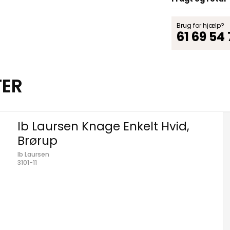
Brug for hjælp?
61 69 54
TER
Ib Laursen Knage Enkelt Hvid,
Brørup
Ib Laursen
3101-11