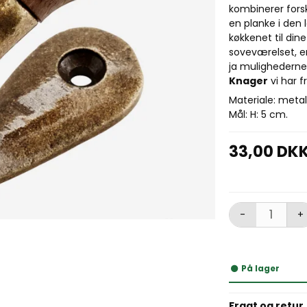
kombinerer forsk
en planke i den 
køkkenet til din
soveværelset, e
ja mulighederne
Knager
vi har 
Materiale: meta
Mål: H: 5 cm.
33,00 DK
-
+
På lager
Fragt og retur