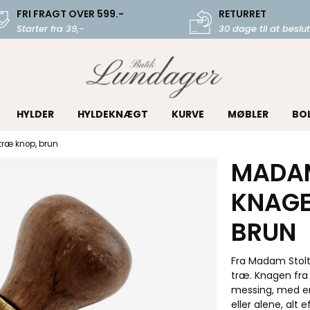
FRI FRAGT OVER 599.-
RETURRET
Starter fra 39,-
30 dage til at beslut
HYLDER
HYLDEKNÆGT
KURVE
MØBLER
BO
ræ knop, brun
MADAM
KNAGE
BRUN
Fra Madam Stolt
træ. Knagen fra 
messing, med en
eller alene, alt 