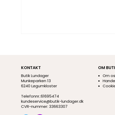
KONTAKT
OM BUT
Butik Lundager
Om o
Munkeparken 13
Handel
6240 Løgumkloster
Cookie
Telefonnr.
:
61695474
kundeservice@butik-lundager.dk
CVR-nummer
:
33663307