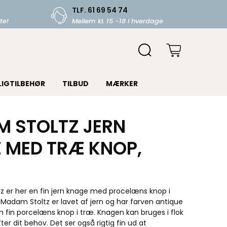
TLF. 61 69 54 74
te!
Mellem kl. 15 -18 i hverdage
LIGTILBEHØR
TILBUD
MÆRKER
 STOLTZ JERN
 MED TRÆ KNOP,
z er her en fin jern knage med procelæns knop i
Madam Stoltz er lavet af jern og har farven antique
 fin porcelæns knop i træ. Knagen kan bruges i flok
efter dit behov. Det ser også rigtig fin ud at