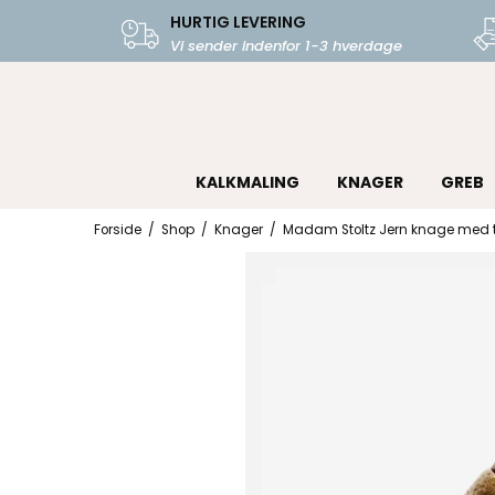
HURTIG LEVERING
Vi sender indenfor 1-3 hverdage
KALKMALING
KNAGER
GREB
Forside
/
Shop
/
Knager
/
Madam Stoltz Jern knage med t