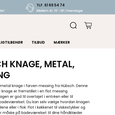
TLF. 61 69 54 74
te!
Mellem kl. 15 -18 i hverdage
LIGTILBEHØR
TILBUD
MÆRKER
H KNAGE, METAL,
NG
l metal knage i farven messing fra Hübsch. Denne
 knage er fremstillet i en flot messing
gen er god til overtøjet i entréen eller til
badeværelset. Du kan selv vælge hvordan knagen
ene eller i flok. Flot i køkkenet til viskestykker og
ler måske på badeværelset til dine håndklæder