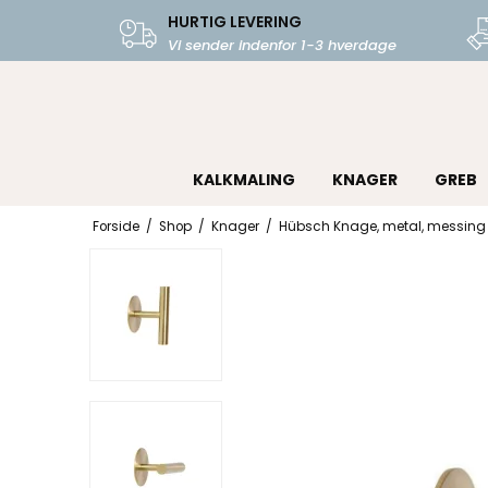
HURTIG LEVERING
Vi sender indenfor 1-3 hverdage
KALKMALING
KNAGER
GREB
Forside
/
Shop
/
Knager
/
Hübsch Knage, metal, messing