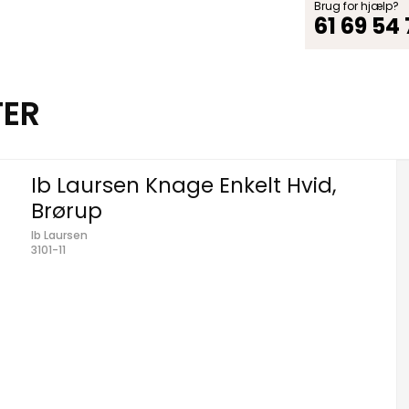
Brug for hjælp?
61 69 54
TER
Ib Laursen Knage Enkelt Hvid,
Brørup
Ib Laursen
3101-11