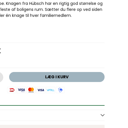
be. Knagen fra Hübsch har en rigtig god størrelse og
fleste af boligens rum. Sætter du flere op ved siden
der én knage til hver familiemedlem.
K
LÆG I KURV