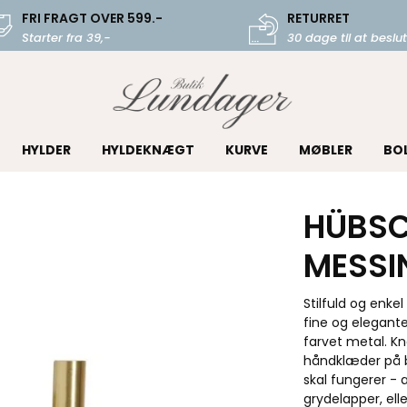
FRI FRAGT OVER 599.-
RETURRET
Starter fra 39,-
30 dage til at beslut
HYLDER
HYLDEKNÆGT
KURVE
MØBLER
BO
HÜBSC
MESSI
Stilfuld og enke
fine og elegante
farvet metal. Kna
håndklæder på 
skal fungerer - al
grydelapper, el