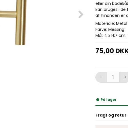
eller din badekå
kan bruges i de 
af hinanden er 
Materiale: Metal
Farve: Messing
Mål: 4 x H:7 cm.
75,00 DK
-
+
På lager
Fragt og retur