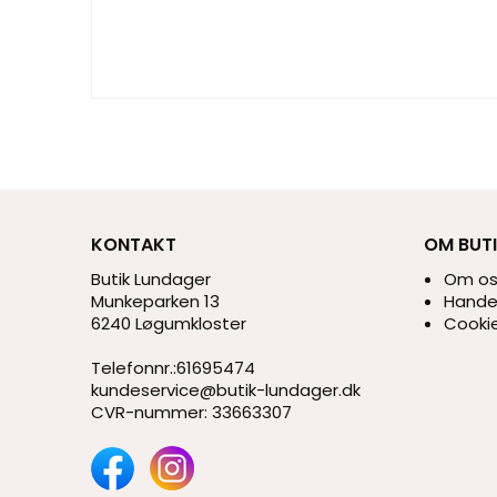
KONTAKT
OM BUT
Butik Lundager
Om o
Munkeparken 13
Handel
6240 Løgumkloster
Cookie
Telefonnr.
:
61695474
kundeservice@butik-lundager.dk
CVR-nummer
:
33663307