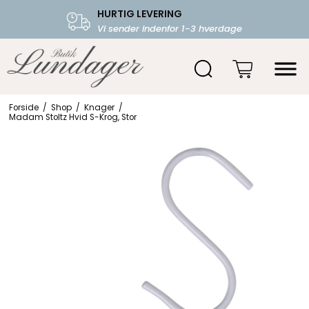
HURTIG LEVERING
FRI FRAGT OVER 599.-
Vi sender indenfor 1-3 hverdage
Starter fra 39,-
Forside
/
Shop
/
Knager
/
Madam Stoltz Hvid S-Krog, Stor