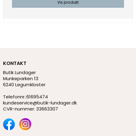
Vis produkt
KONTAKT
Butik Lundager
Munkeparken 13
6240 Løgumkloster
Telefonnr.
:
61695474
kundeservice@butik-lundager.dk
CVR-nummer
:
33663307