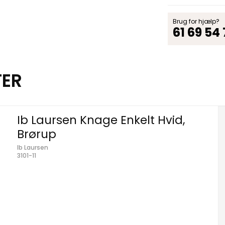
Brug for hjælp?
61 69 54
TER
Ib Laursen Knage Enkelt Hvid,
Brørup
Ib Laursen
3101-11