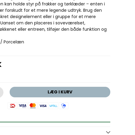
n kan holde styr på frakker og tørklæder – enten i
ler forskudt for et mere legende udtryk. Brug den
kret designelement eller i gruppe for et mere
 Uanset om den placeres i soveværelset,
kkenet eller entreen, tilføjer den både funktion og
l / Porcelæn
K
LÆG I KURV