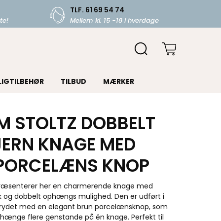
TLF. 61 69 54 74
te!
Mellem kl. 15 -18 i hverdage
LIGTILBEHØR
TILBUD
MÆRKER
 STOLTZ DOBBELT
JERN KNAGE MED
PORCELÆNS KNOP
ræsenterer her en charmerende knage med
yk og dobbelt ophængs mulighed. Den er udført i
prydet med en elegant brun porcelænsknop, som
at hænge flere genstande på én knage. Perfekt til