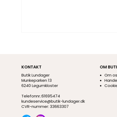
KONTAKT
OM BUT
Butik Lundager
Om o
Munkeparken 13
Handel
6240 Løgumkloster
Cookie
Telefonnr.
:
61695474
kundeservice@butik-lundager.dk
CVR-nummer
:
33663307