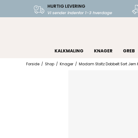
HURTIG LEVERING
Vi sender indenfor 1-3 hverdage
KALKMALING
KNAGER
GREB
Forside
/
Shop
/
Knager
/
Madam Stoltz Dobbelt Sort Jer