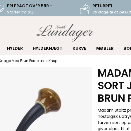
FRI FRAGT OVER 599.-
RETURRET
Starter fra 39,-
30 dage til at beslut
HYLDER
HYLDEKNÆGT
KURVE
MØBLER
BO
n Knage Med Brun Porcelæns Knop
MADAM
SORT 
BRUN 
Madam Stoltz p
nostalgisk udtr
farven sort og 
giver plads til 