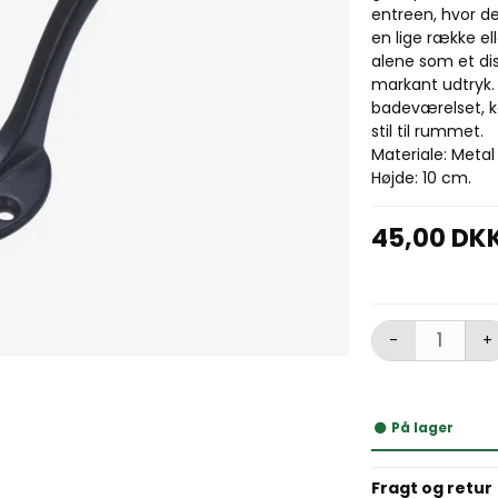
entreen, hvor de
en lige række el
alene som et dis
markant udtryk.
badeværelset, kø
stil til rummet.
Materiale: Meta
Højde: 10 cm.
45,00 DK
-
+
På lager
Fragt og retur