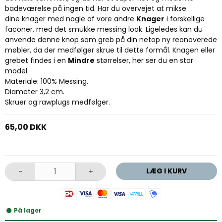
badeværelse på ingen tid. Har du overvejet at mikse
dine knager med nogle af vore andre
Knager
i forskellige
faconer, med det smukke messing look. Ligeledes kan du
anvende denne knop som greb på din netop ny reonoverede
møbler, da der medfølger skrue til dette formål. Knagen eller
grebet findes i en
Mindre
størrelser, her ser du en stor
model.
Materiale: 100% Messing.
Diameter 3,2 cm.
Skruer og rawplugs medfølger.
65,00 DKK
LÆG I KURV
-
+
På lager