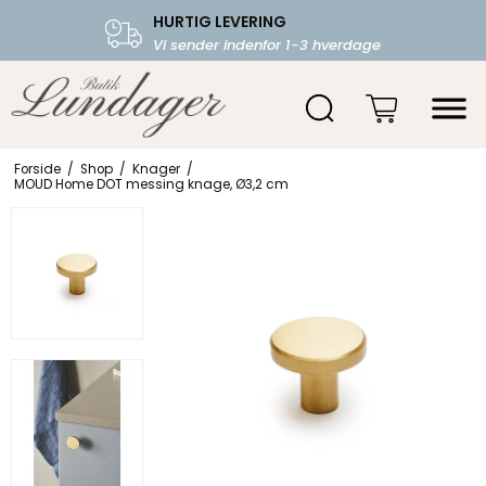
HURTIG LEVERING
FRI FRAGT OVER 599.-
Vi sender indenfor 1-3 hverdage
Starter fra 39,-
Forside
/
Shop
/
Knager
/
MOUD Home DOT messing knage, Ø3,2 cm