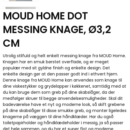
MOUD HOME DOT
MESSING KNAGE, Ø3,2
CM
Utrolig stilfuld og helt enkelt messing knage fra MOUD Home.
Knagen har en smuk børstet overflade, og er meget
populær med sit gyldne finish og enkelte design. Det
enkelte design gør at den passer godt ind i ethvert hjem.
Denne knage fra MOUD Home kan anvendes som knage til
dine viskestykker og grydelapper i køkkenet, samtidig med at
du kan bruge dem som greb på dine skabslåger, da der
medfølger skruer til begge anvendelsesmuligheder. Skal dit
badeværelse have et nyt og moderne look, så skift grebene
på dine skabslåger til disse smukke greb, og monter ligeledes
knagerne på væggen til dine håndklæder. Har du også
toiletpapirholder og håndklædeholder i messig, ja så passer
det hele sammen, og du har et super flot og moderne