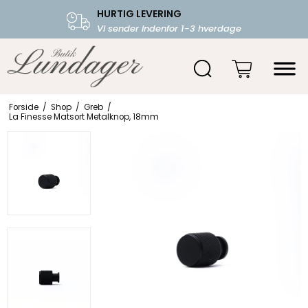
HURTIG LEVERING
FRI FRAGT OVER 599.-
Vi sender indenfor 1-3 hverdage
Starter fra 39,-
Forside
/
Shop
/
Greb
/
La Finesse Matsort Metalknop, 18mm