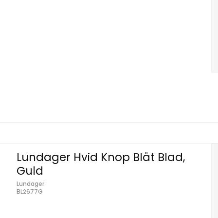
Lundager Hvid Knop Blåt Blad,
Guld
Lundager
BL2677G