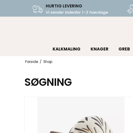
HURTIG LEVERING
Vi sender indenfor 1-3 hverdage
KALKMALING
KNAGER
GREB
Forside
/
Shop
SØGNING