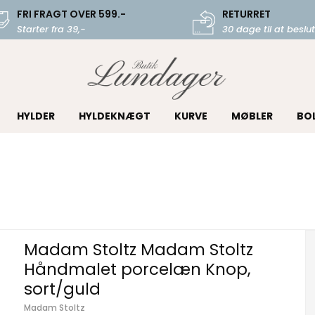
FRI FRAGT OVER 599.-
RETURRET
Starter fra 39,-
30 dage til at beslut
HYLDER
HYLDEKNÆGT
KURVE
MØBLER
BO
Madam Stoltz Madam Stoltz
Håndmalet porcelæn Knop,
sort/guld
Madam Stoltz