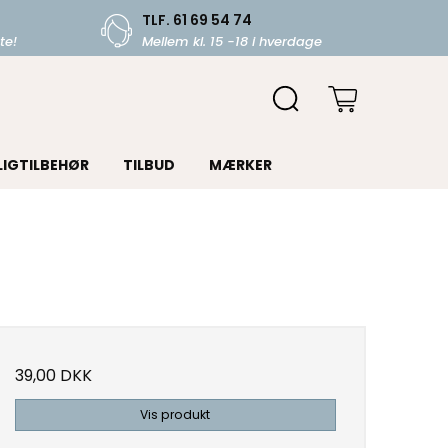
TLF. 61 69 54 74
te!
Mellem kl. 15 -18 i hverdage
LIGTILBEHØR
TILBUD
MÆRKER
39,00 DKK
Vis produkt