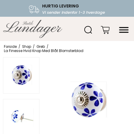
HURTIG LEVERING
FRI FRAGT OVER 599.-
Vi sender indenfor 1-3 hverdage
Starter fra 39,-
Forside
/
Shop
/
Greb
/
La Finesse Hvid Knop Med Blåt Blomsterblad