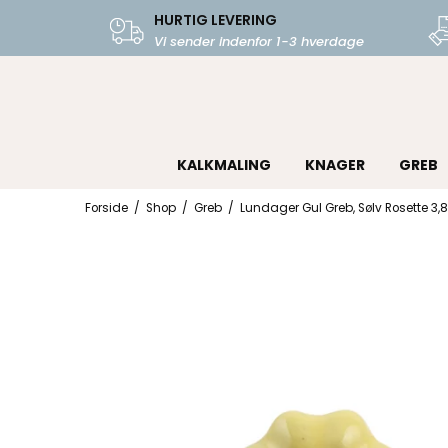
HURTIG LEVERING
Vi sender indenfor 1-3 hverdage
KALKMALING
KNAGER
GREB
Forside
/
Shop
/
Greb
/
Lundager Gul Greb, Sølv Rosette 3,