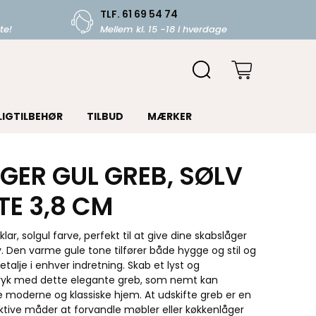
TLF. 61 69 54 74
te!
Mellem kl. 15 -18 i hverdage
LIGTILBEHØR
TILBUD
MÆRKER
GER GUL GREB, SØLV
TE 3,8 CM
 klar, solgul farve, perfekt til at give dine skabslåger
iv. Den varme gule tone tilfører både hygge og stil og
etalje i enhver indretning. Skab et lyst og
ryk med dette elegante greb, som nemt kan
e moderne og klassiske hjem. At udskifte greb er en
ktive måder at forvandle møbler eller køkkenlåger