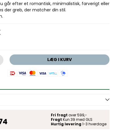
 går efter et romantisk, minimalistisk, farverigt eller
des der greb, der matcher din stil.
m.
K
LÆG I KURV
Fri fragt
over 599,-
 74
Fragt
Kun 39 med GLS
Hurtig levering
1-3 hverdage