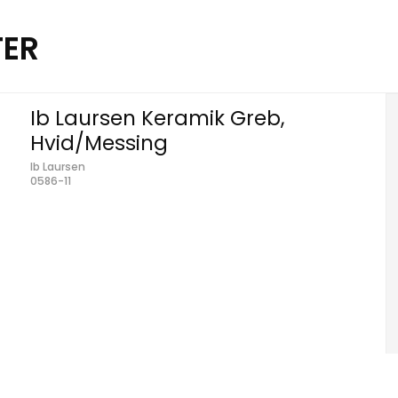
TER
Ib Laursen Keramik Greb,
Hvid/Messing
Ib Laursen
0586-11