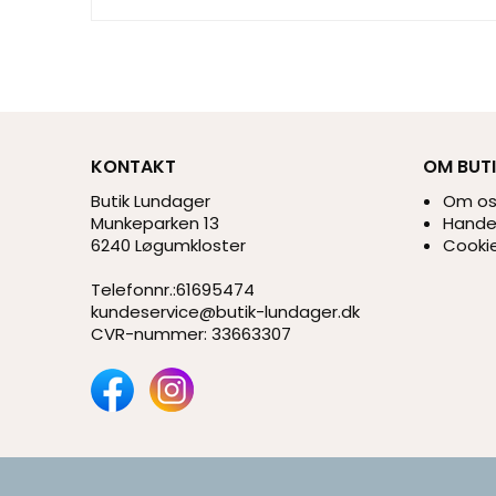
KONTAKT
OM BUT
Butik Lundager
Om o
Munkeparken 13
Handel
6240 Løgumkloster
Cookie
Telefonnr.
:
61695474
kundeservice@butik-lundager.dk
CVR-nummer
:
33663307