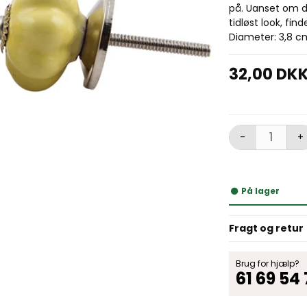
på. Uanset om du
tidløst look, fin
Diameter: 3,8 c
32,00 DK
-
+
På lager
Fragt og retur
Brug for hjælp?
61 69 54