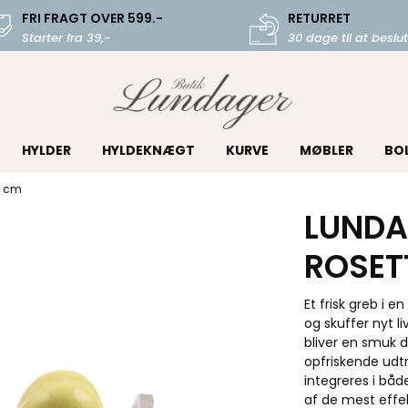
FRI FRAGT OVER 599.-
RETURRET
Starter fra 39,-
30 dage til at beslut
HYLDER
HYLDEKNÆGT
KURVE
MØBLER
BO
8 cm
LUNDA
ROSET
Et frisk greb i en
og skuffer nyt l
bliver en smuk d
opfriskende udt
integreres i båd
af de mest effe