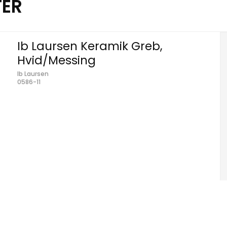
TER
Ib Laursen Keramik Greb,
Hvid/Messing
Ib Laursen
0586-11