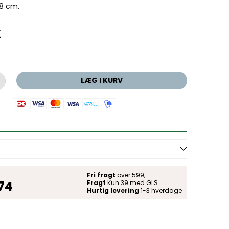
,8 cm.
K
LÆG I KURV
Fri fragt
over 599,-
 74
Fragt
Kun 39 med GLS
Hurtig levering
1-3 hverdage