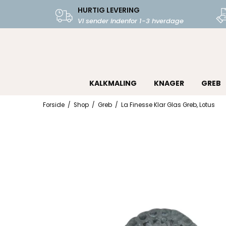
HURTIG LEVERING
Vi sender indenfor 1-3 hverdage
KALKMALING
KNAGER
GREB
Forside
/
Shop
/
Greb
/
La Finesse Klar Glas Greb, Lotus