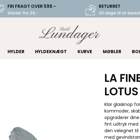
FRI FRAGT OVER 599.-
RETURRET
Starter fra 39,-
30 dage til at beslut
HYLDER
HYLDEKNÆGT
KURVE
MØBLER
BO
LA FIN
LOTUS
Klar glasknop f
kommoder, skabe
opgraderer dine
fint udtryk med 
den velegnet ti
med gevindstan