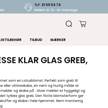
TLF. 61 69 54 74
te!
Mellem kl. 15 -18 i hverdage
LIGTILBEHØR
TILBUD
MÆRKER
ESSE KLAR GLAS GREB,
ormet som en Lotusblomst. Perfekt som greb til
 eller vitrine­skabe, en nem og hurtig måde at
 møbler og skabe på . Giver møblet et hyggeligt og
det tyrkies glas greb. Den flotte blomsterform gør
l skuffer og skabe i hele hjemmet. Nem montering
g.