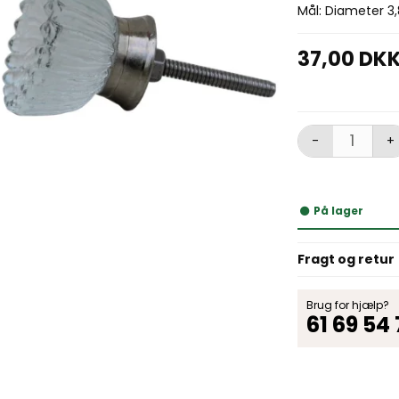
Mål: Diameter 3
37,00 DK
-
+
På lager
Fragt og retur
Brug for hjælp?
61 69 54