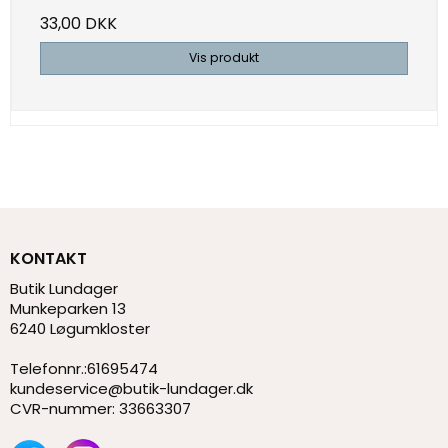
33,00 DKK
Vis produkt
KONTAKT
Butik Lundager
Munkeparken 13
6240 Løgumkloster
Telefonnr.
:
61695474
kundeservice@butik-lundager.dk
CVR-nummer
:
33663307