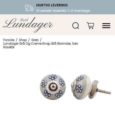
HURTIG LEVERING
FRI FRAGT OVER 599.-
Vi sender indenfor 1-3 hverdage
Starter fra 39,-
Forside
/
Shop
/
Greb
/
Lundager Grå Og Creme Knop, Blå Blomster, Sølv
Rosette